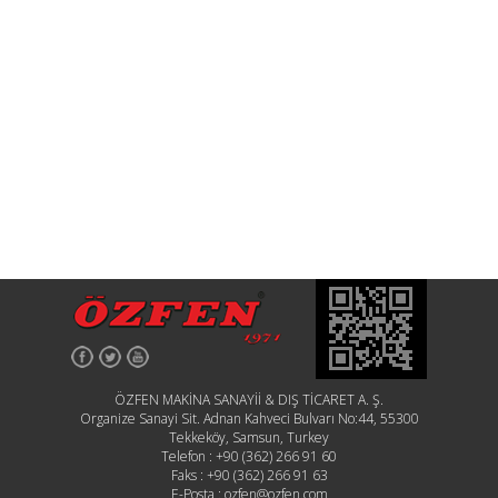
ÖZFEN MAKİNA SANAYİİ & DIŞ TİCARET A. Ş.
Organize Sanayi Sit. Adnan Kahveci Bulvarı No:44, 55300
Tekkeköy, Samsun, Turkey
Telefon :
+90 (362) 266 91 60
Faks :
+90 (362) 266 91 63
E-Posta :
ozfen@ozfen.com