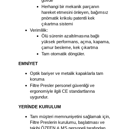
gövde
Herhangi bir mekanik parçanın
hareket etmesini önleyen, bağımsız
pnömatik krikolu patentli kek
çıkartma sistemi
Verimlilik:
Ölü sürenin azaltılmasına bağlı
yüksek performans, açma, kapama,
çamur besleme, kek çıkartma
Tam otomatik döngüler.
EMNİYET
Optik bariyer ve metalik kapaklarla tam
koruma
Filtre Presler personel güvenliği ve
ergonomiyle ilgili CE standartlarına
uygundur.
YERİNDE KURULUM
Tam müşteri memnuniyetini sağlamak için,
Filtre Preslerin kurulumu, başlatması ve
takibi ÖZFEN & MS personeli tarafından