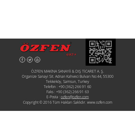
ÖZFEN MAKİNA SANAYİİ & DIŞ TİCARET A. Ş.
Organize Sanayi Sit. Adnan Kahveci Bulvarı No:44, 55300
Tekkeköy, Samsun, Turkey
Telefon :
+90 (362) 266 91 60
Faks :
+90 (362) 266 91 63
E-Posta :
ozfen@ozfen.com
Copyright © 2016 Tüm Hakları Saklıdır. www.ozfen.com