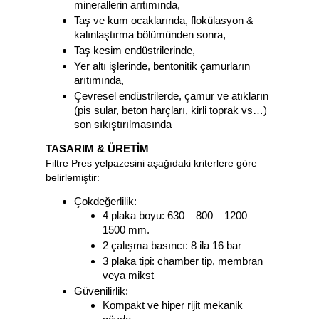
minerallerin arıtımında,
Taş ve kum ocaklarında, flokülasyon &
kalınlaştırma bölümünden sonra,
Taş kesim endüstrilerinde,
Yer altı işlerinde, bentonitik çamurların
arıtımında,
Çevresel endüstrilerde, çamur ve atıkların
(pis sular, beton harçları, kirli toprak vs…)
son sıkıştırılmasında
TASARIM & ÜRETİM
Filtre Pres yelpazesini aşağıdaki kriterlere göre
belirlemiştir:
Çokdeğerlilik:
4 plaka boyu: 630 – 800 – 1200 –
1500 mm.
2 çalışma basıncı: 8 ila 16 bar
3 plaka tipi: chamber tip, membran
veya mikst
Güvenilirlik:
Kompakt ve hiper rijit mekanik