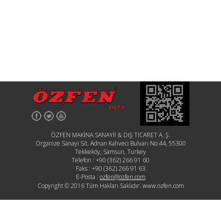
ÖZFEN MAKİNA SANAYİİ & DIŞ TİCARET A. Ş.
Organize Sanayi Sit. Adnan Kahveci Bulvarı No:44, 55300
Tekkeköy, Samsun, Turkey
Telefon :
+90 (362) 266 91 60
Faks :
+90 (362) 266 91 63
E-Posta :
ozfen@ozfen.com
Copyright © 2016 Tüm Hakları Saklıdır. www.ozfen.com